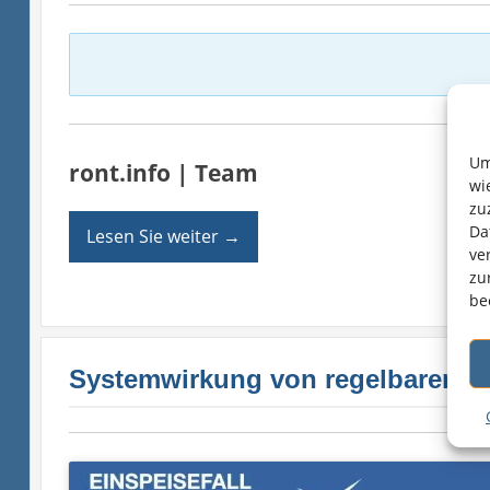
Um
ront.info | Team
wi
zu
Da
Lesen Sie weiter
→
ve
zu
be
Systemwirkung von regelbaren Or