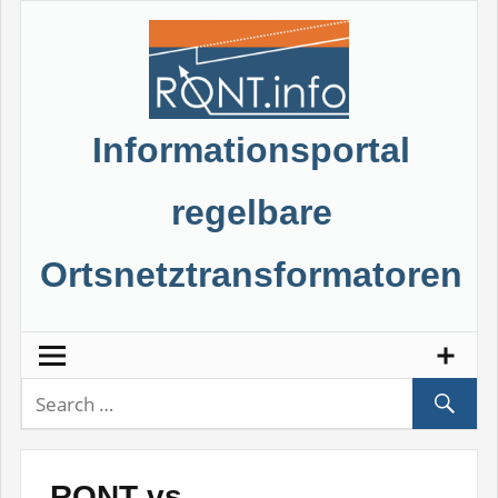
Skip
to
content
Informationsportal
regelbare
Ortsnetztransformatoren
RONT vs.