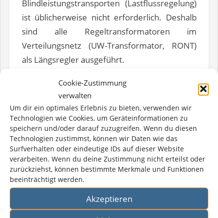
Blindleistungstransporten (Lastflussregelung)
ist üblicherweise nicht erforderlich. Deshalb
sind alle Regeltransformatoren im
Verteilungsnetz (UW-Transformator, RONT)
als Längsregler ausgeführt.
Cookie-Zustimmung
Die Realisierung eines Spannungslängsreglers
verwalten
für den Einsatz im Verteilungsnetz kann auf
Um dir ein optimales Erlebnis zu bieten, verwenden wir
unterschiedliche Arten erfolgen. So wäre es
Technologien wie Cookies, um Geräteinformationen zu
vorstellbar, den (ungeregelten)
speichern und/oder darauf zuzugreifen. Wenn du diesen
Technologien zustimmst, können wir Daten wie das
Ortsnetztransformator zu belassen und eine
Surfverhalten oder eindeutige IDs auf dieser Website
Regeleinheit z. B. in Ausführung als
verarbeiten. Wenn du deine Zustimmung nicht erteilst oder
zurückziehst, können bestimmte Merkmale und Funktionen
Spartransformator direkt vor dem
beeinträchtigt werden.
Ortsnetztransformator auf der
Akzeptieren
Mittelspannungsseite zu platzieren. Eine
solche Lösung wird hier als Vorschaltgerät