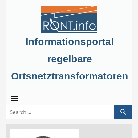
Skip
to
content
Informationsportal
regelbare
Ortsnetztransformatoren