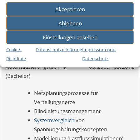
Wissenschaftlicher Mitarbeiter
Akzeptieren
(OTH Regensburg) an
–
09/2013
06/2018
Forschungsstelle für Energienetze
Ablehnen
und Energiespeicher (FENES)
Einstellungen ansehen
MAP – Master of Applied
–
03/2012
08/2013
Research (Master)
Cookie-
Datenschutzerklärung
Impressum und
Energie- und
Richtlinie
Datenschutz
–
Automatisierungstechnik
03/2009
03/2012
(Bachelor)
Netzplanungsprozesse für
Verteilungsnetze
Blindleistungsmanagement
Systemvergleich
von
Spannungshaltungskonzepten
Modellierung (Lastflusssimulationen)